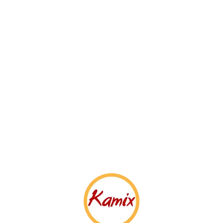
Nossas unidades
Você está aqui
Kamix - Vila Augusta, Guarulhos - SP
RUA AUGUSTA, 172, VILA AUGUSTA
ABERTA
• ACEITANDO AGENDAMENTO
Encontre a loja mais perto de você
Kamix - Timóteo, Guarulhos - SP
Av. Dr. Timoteo Penteado, 1903, Vila Hulda
ABERTA
• ACEITANDO AGENDAMENTO
Kamix - Macedo, Guarulhos - SP
Av. Mariana Ubaldina do Espírito Santo, 252, Macedo