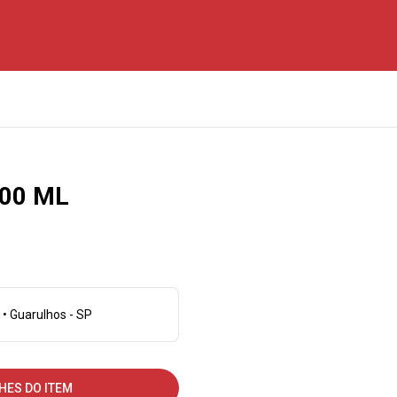
00 ML
 • Guarulhos - SP
HES DO ITEM