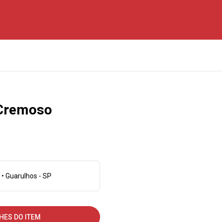
 Cremoso
 • Guarulhos - SP
HES DO ITEM